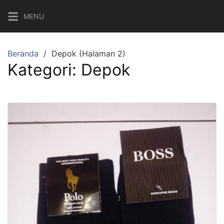
Langsung
MENU
ke
konten
Beranda
Depok (Halaman 2)
Kategori:
Depok