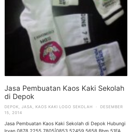
Jasa Pembuatan Kaos Kaki Sekolah
di Depok
DEPOK
,
JASA
,
KAOS KAKI LOGO SEKOLAH
·
DESEMBER
15, 2014
Jasa Pembuatan Kaos Kaki Sekolah di Depok Hubungi
Irvan 0878 2255 7805|0853 52459 5658 Bbm 51FA