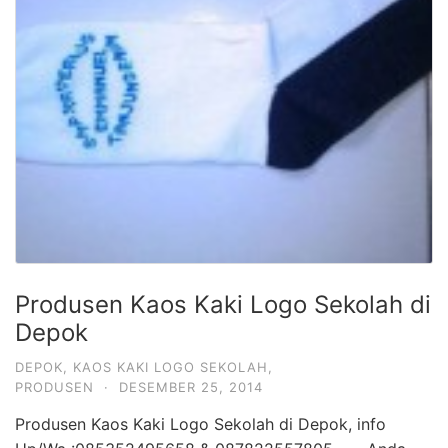
Produsen Kaos Kaki Logo Sekolah di
Depok
DEPOK
,
KAOS KAKI LOGO SEKOLAH
,
PRODUSEN
·
DESEMBER 25, 2014
Produsen Kaos Kaki Logo Sekolah di Depok, info