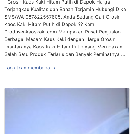
Grosir Kaos Kaki Hitam Putih di Depok Harga
Terjangkau Kualitas dan Bahan Terjamin Hubungi Dika
SMS/WA 087822557805. Anda Sedang Cari Grosir
Kaos Kaki Hitam Putih di Depok ?? Kami
Produsenkaoskaki.com Merupakan Pusat Penjualan
Berbagai Macam Kaus Kaki dengan Harga Grosir
Diantaranya Kaos Kaki Hitam Putih yang Merupakan
Salah Satu Produk Terlaris dan Banyak Peminatnya …
Lanjutkan membaca →