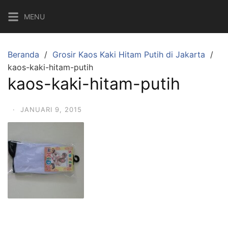
Langsung
MENU
ke
konten
Beranda
Grosir Kaos Kaki Hitam Putih di Jakarta
kaos-kaki-hitam-putih
kaos-kaki-hitam-putih
·
JANUARI 9, 2015