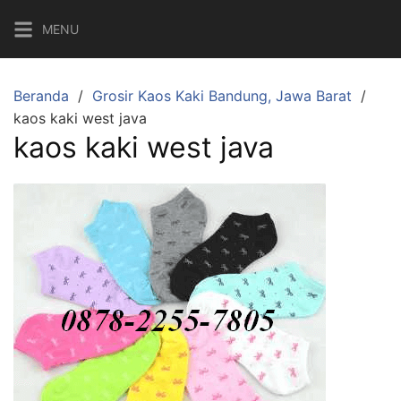
Langsung
MENU
ke
konten
Beranda
Grosir Kaos Kaki Bandung, Jawa Barat
kaos kaki west java
kaos kaki west java