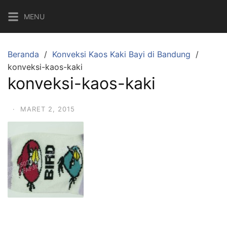
Langsung
MENU
ke
konten
Beranda
Konveksi Kaos Kaki Bayi di Bandung
konveksi-kaos-kaki
konveksi-kaos-kaki
·
MARET 2, 2015