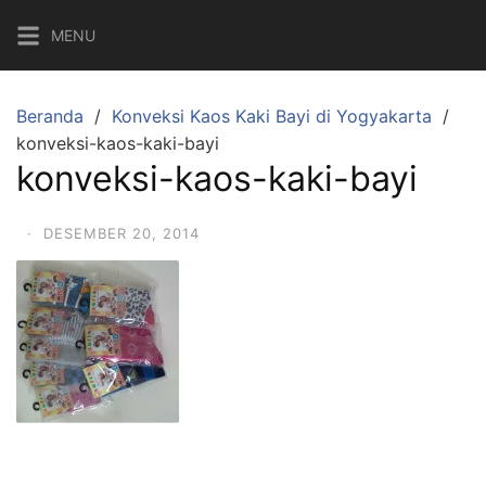
Langsung
MENU
ke
konten
Beranda
Konveksi Kaos Kaki Bayi di Yogyakarta
konveksi-kaos-kaki-bayi
konveksi-kaos-kaki-bayi
·
DESEMBER 20, 2014