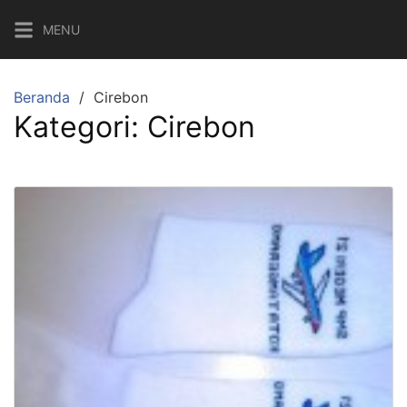
Langsung
MENU
ke
konten
Beranda
Cirebon
Kategori:
Cirebon