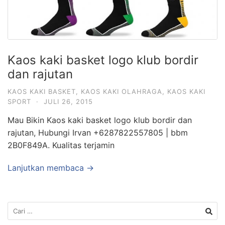
Kaos kaki basket logo klub bordir
dan rajutan
KAOS KAKI BASKET
,
KAOS KAKI OLAHRAGA
,
KAOS KAKI
SPORT
·
JULI 26, 2015
Mau Bikin Kaos kaki basket logo klub bordir dan
rajutan, Hubungi Irvan +6287822557805 | bbm
2B0F849A. Kualitas terjamin
Lanjutkan membaca →
Cari
untuk: