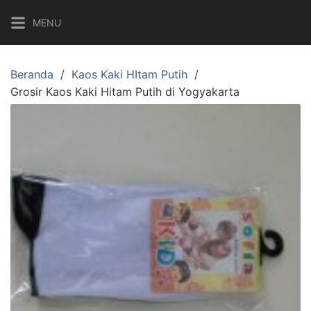
Langsung
MENU
ke
konten
Beranda
Kaos Kaki HItam Putih
Grosir Kaos Kaki Hitam Putih di Yogyakarta