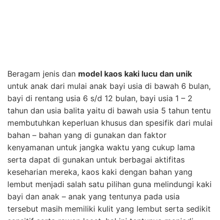
Beragam jenis dan
model kaos kaki lucu dan unik
untuk anak dari mulai anak bayi usia di bawah 6 bulan,
bayi di rentang usia 6 s/d 12 bulan, bayi usia 1 – 2
tahun dan usia balita yaitu di bawah usia 5 tahun tentu
membutuhkan keperluan khusus dan spesifik dari mulai
bahan – bahan yang di gunakan dan faktor
kenyamanan untuk jangka waktu yang cukup lama
serta dapat di gunakan untuk berbagai aktifitas
keseharian mereka, kaos kaki dengan bahan yang
lembut menjadi salah satu pilihan guna melindungi kaki
bayi dan anak – anak yang tentunya pada usia
tersebut masih memiliki kulit yang lembut serta sedikit