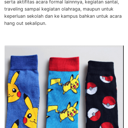
serta aktifitas acara formal lainnnya, kegiatan santai,
traveling sampai kegiatan olahraga, maupun untuk
keperluan sekolah dan ke kampus bahkan untuk acara
hang out sekalipun.