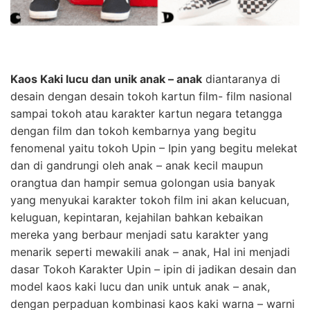
Kaos Kaki lucu dan unik anak – anak
diantaranya di
desain dengan desain tokoh kartun film- film nasional
sampai tokoh atau karakter kartun negara tetangga
dengan film dan tokoh kembarnya yang begitu
fenomenal yaitu tokoh Upin – Ipin yang begitu melekat
dan di gandrungi oleh anak – anak kecil maupun
orangtua dan hampir semua golongan usia banyak
yang menyukai karakter tokoh film ini akan kelucuan,
keluguan, kepintaran, kejahilan bahkan kebaikan
mereka yang berbaur menjadi satu karakter yang
menarik seperti mewakili anak – anak, Hal ini menjadi
dasar Tokoh Karakter Upin – ipin di jadikan desain dan
model kaos kaki lucu dan unik untuk anak – anak,
dengan perpaduan kombinasi kaos kaki warna – warni