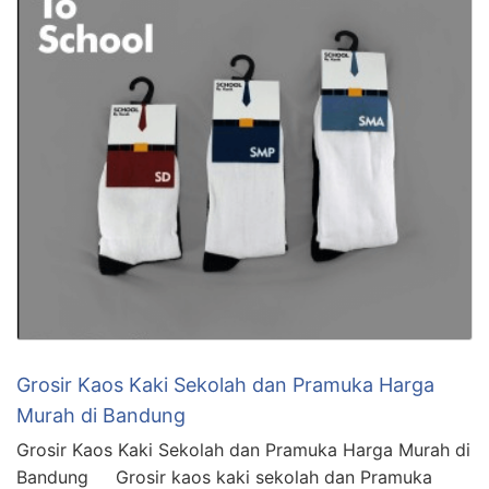
Grosir Kaos Kaki Sekolah dan Pramuka Harga
Murah di Bandung
Grosir Kaos Kaki Sekolah dan Pramuka Harga Murah di
Bandung Grosir kaos kaki sekolah dan Pramuka