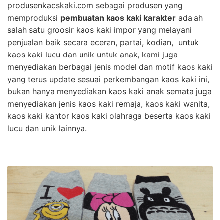
produsenkaoskaki.com sebagai produsen yang
memproduksi
pembuatan kaos kaki karakter
adalah
salah satu groosir kaos kaki impor yang melayani
penjualan baik secara eceran, partai, kodian, untuk
kaos kaki lucu dan unik untuk anak, kami juga
menyediakan berbagai jenis model dan motif kaos kaki
yang terus update sesuai perkembangan kaos kaki ini,
bukan hanya menyediakan kaos kaki anak semata juga
menyediakan jenis kaos kaki remaja, kaos kaki wanita,
kaos kaki kantor kaos kaki olahraga beserta kaos kaki
lucu dan unik lainnya.