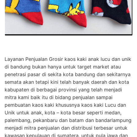
Layanan Penjualan Grosir kaos kaki anak lucu dan unik
di bandung bukan hanya untuk target market atau
penetrasi pasar di sekita kota bandung dan sekitarnya
semata akan tetapi kini telah banyak daerah dan kota
kabupaten di berbagai provinsi yang telah menjadi
mitra kami baik itu di bidang penjualan sampai
pembuatan kaos kaki khususnya kaos kaki Lucu dan
Unik untuk anak, kota – kota besar seperti medan,
palembang, pekanbaru dan batam dan bandarlampung
menjadi mitra penjualan dan distribusi terbesar untuk
kawasan kepulauan di sumatera, untuk pula jawa dan