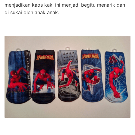
menjadikan kaos kaki ini menjadi begitu menarik dan
di sukai oleh anak anak.