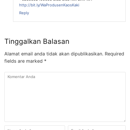
http://bit.ly/WaProdusenKaosKaki
Reply
Tinggalkan Balasan
Alamat email anda tidak akan dipublikasikan.
Required
fields are marked
*