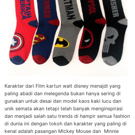
Karakter dari Film kartun walt disney menajdi yang
paling abadi dan melegenda bukan hanya sering di
gunakan untuk desai dan model kaos kaki lucu dan
unik semata akan tetapi telah banyak menginspirasi
dan menjadi salah satu trends di hampir semua fashion
di dunia ini dengan tokoh dan karakter yang paling di
kenal adalah pasangan Mickey Mouse dan Minnie