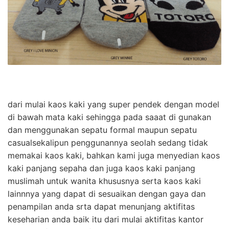
dari mulai kaos kaki yang super pendek dengan model
di bawah mata kaki sehingga pada saaat di gunakan
dan menggunakan sepatu formal maupun sepatu
casualsekalipun penggunannya seolah sedang tidak
memakai kaos kaki, bahkan kami juga menyedian kaos
kaki panjang sepaha dan juga kaos kaki panjang
muslimah untuk wanita khususnya serta kaos kaki
lainnnya yang dapat di sesuaikan dengan gaya dan
penampilan anda srta dapat menunjang aktifitas
keseharian anda baik itu dari mulai aktifitas kantor