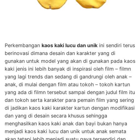
Perkembangan
kaos kaki lucu dan unik
ini sendiri terus
berinovasi dimana desain dan karakter yang di
gunakan untuk model yang akan di gunakan pada kaos
kaki jenis ini lebih banyak di inspirasi oleh film – filmn
yang lagi trends dan sedang di gandrungi oleh anak –
anak, di mulai dengan film atau tokoh – tokoh kartun
yang ada di filmn tersebut sampai dengan judul film itu
dan tokoh serta karakter para pemain film yang sering
di jadikan kaos kaki karakter kartun dengan modifikasi
dan yang di desain secara khusus sehingga
menghasilkan kaos kaki anak dan bayi bukan hanya
menjadi kaos kaki lucu dan unik untuk anak semata
akan tetapi lebih menjadi suatu gaya tersendiri dan