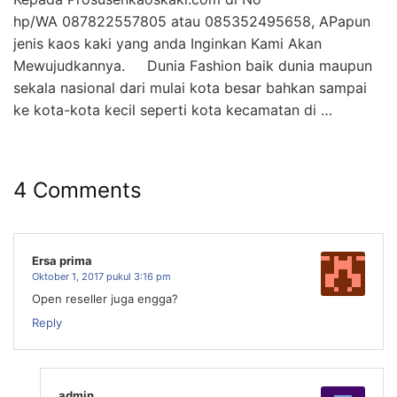
hp/WA 087822557805 atau 085352495658, APapun
jenis kaos kaki yang anda Inginkan Kami Akan
Mewujudkannya. Dunia Fashion baik dunia maupun
sekala nasional dari mulai kota besar bahkan sampai
ke kota-kota kecil seperti kota kecamatan di …
4 Comments
Ersa prima
Oktober 1, 2017 pukul 3:16 pm
Open reseller juga engga?
Reply
admin