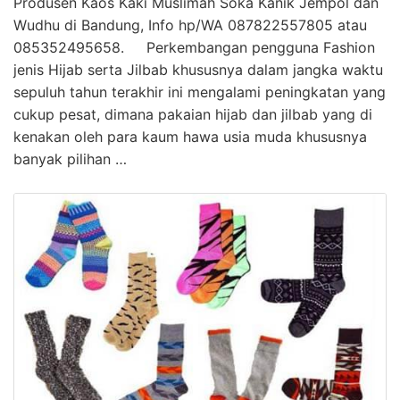
Produsen Kaos Kaki Muslimah Soka Kanik Jempol dan
Wudhu di Bandung, Info hp/WA 087822557805 atau
085352495658. Perkembangan pengguna Fashion
jenis Hijab serta Jilbab khususnya dalam jangka waktu
sepuluh tahun terakhir ini mengalami peningkatan yang
cukup pesat, dimana pakaian hijab dan jilbab yang di
kenakan oleh para kaum hawa usia muda khususnya
banyak pilihan …