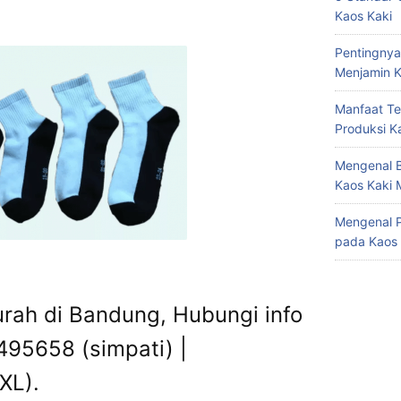
Kaos Kaki
Pentingnya
Menjamin K
Manfaat Te
Produksi K
Mengenal B
Kaos Kaki 
Mengenal P
pada Kaos 
urah di Bandung, Hubungi info
95658 (simpati) |
XL).