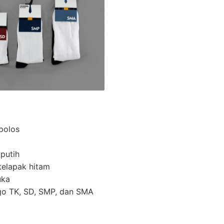
 polos
 putih
telapak hitam
uka
ogo TK, SD, SMP, dan SMA