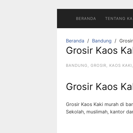
Langsung
ke
konten
BERANDA
TENTANG KA
Beranda
Bandung
Grosi
Grosir Kaos K
BANDUNG
,
GROSIR
,
KAOS KAKI
Grosir Kaos K
Grosir Kaos Kaki murah di ba
Sekolah, muslimah, kantor da