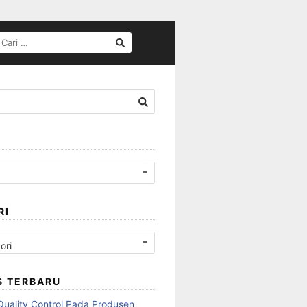
CARI
UNTUK:
RI
S TERBARU
Quality Control Pada Produsen