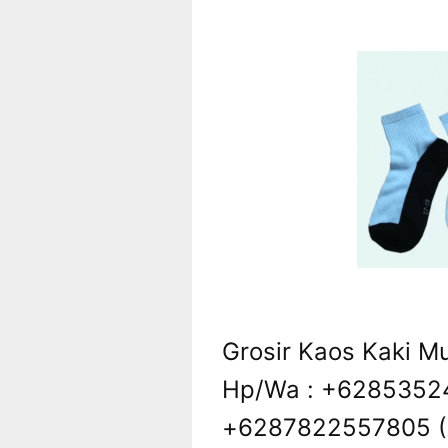
Grosir Kaos Kaki M
Hp/Wa : +62853524
+6287822557805 (