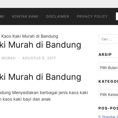
MI
KONTAK KAMI
DISCLAIMER
PRIVACY POLICY
r Kaos Kaki Murah di Bandung
Cari
aki Murah di Bandung
untuk:
ARSIP
,
MURAH
·
AGUSTUS 9, 2017
Arsip
aki Murah di Bandung
KATEGO
Kategori
ndung Menyediakan berbagai jenis kaos kaki
n kaos kaki bayi dan anak
POS-PO
5 Standar 