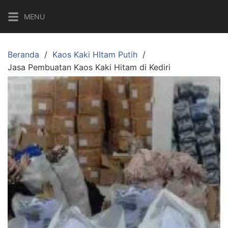
Langsung
MENU
ke
konten
Beranda
Kaos Kaki HItam Putih
Jasa Pembuatan Kaos Kaki Hitam di Kediri