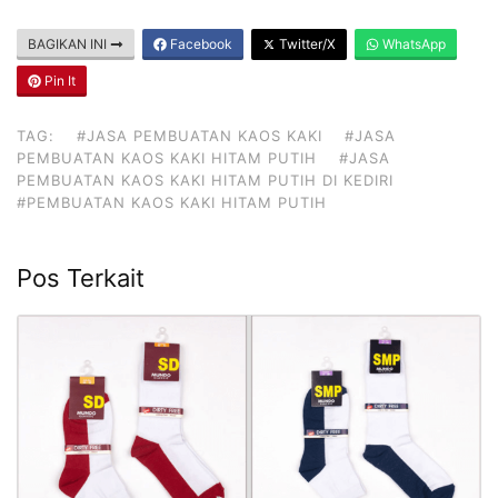
BAGIKAN INI
Facebook
Twitter/X
WhatsApp
Pin It
TAG:
#JASA PEMBUATAN KAOS KAKI
#JASA
PEMBUATAN KAOS KAKI HITAM PUTIH
#JASA
PEMBUATAN KAOS KAKI HITAM PUTIH DI KEDIRI
#PEMBUATAN KAOS KAKI HITAM PUTIH
Pos Terkait