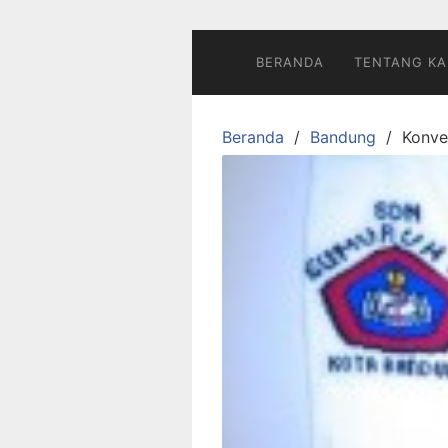
Langsung
ke
konten
BERANDA
TENTANG KA
Beranda
Bandung
Konve