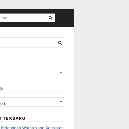
CARI
UNTUK:
RI
S TERBARU
 Ketahanan Warna yang Konsisten