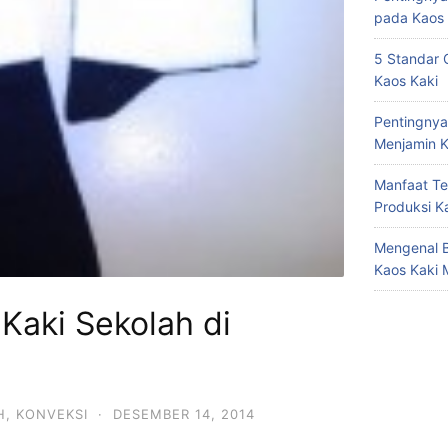
pada Kaos 
5 Standar 
Kaos Kaki
Pentingnya
Menjamin K
Manfaat Te
Produksi K
Mengenal B
Kaos Kaki 
Kaki Sekolah di
H
,
KONVEKSI
·
DESEMBER 14, 2014