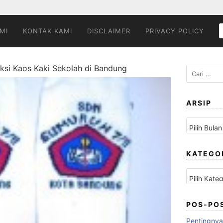
MI
KONTAK KAMI
DISCLAIMER
PRIVACY POLICY
ksi Kaos Kaki Sekolah di Bandung
Cari
untuk:
ARSIP
Arsip
KATEGO
Kategori
POS-PO
Pentingnya