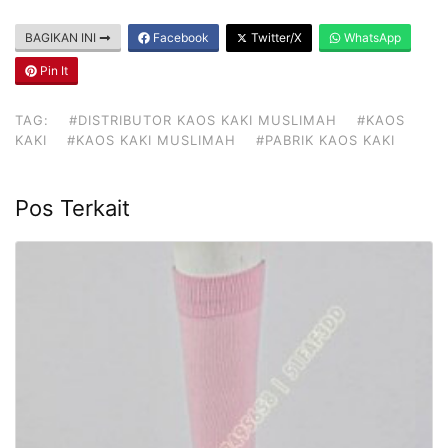
BAGIKAN INI
Facebook
Twitter/X
WhatsApp
Pin It
TAG:
#DISTRIBUTOR KAOS KAKI MUSLIMAH
#KAOS
KAKI
#KAOS KAKI MUSLIMAH
#PABRIK KAOS KAKI
Pos Terkait