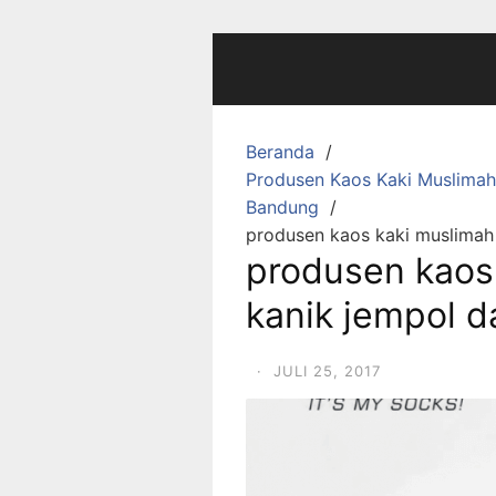
Langsung
ke
konten
Beranda
Produsen Kaos Kaki Muslimah
Bandung
produsen kaos kaki muslimah
produsen kaos
kanik jempol 
·
JULI 25, 2017