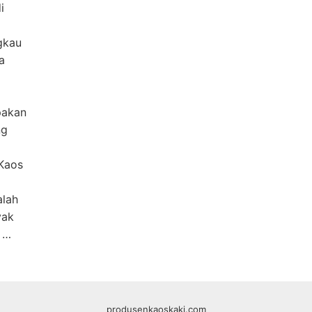
i
gkau
a
pakan
ng
Kaos
alah
yak
 …
produsenkaoskaki.com