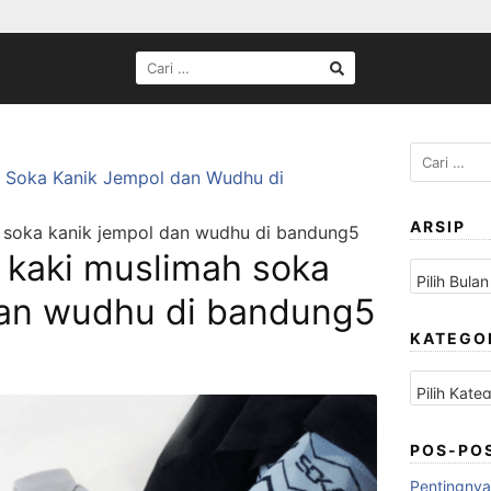
CARI
UNTUK:
Cari
 Soka Kanik Jempol dan Wudhu di
untuk:
ARSIP
 soka kanik jempol dan wudhu di bandung5
 kaki muslimah soka
Arsip
dan wudhu di bandung5
KATEGO
Kategori
POS-PO
Pentingnya