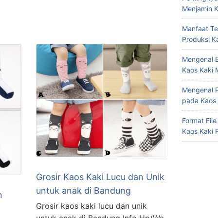
Menjamin K
Manfaat Te
Produksi K
Mengenal B
Kaos Kaki 
Mengenal P
pada Kaos 
Format Fil
Kaos Kaki 
Grosir Kaos Kaki Lucu dan Unik
untuk anak di Bandung
n
Grosir kaos kaki lucu dan unik
untuk anak di Bandung Info Hp/Wa