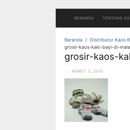
Langsung
ke
konten
BERANDA
TENTANG KA
Beranda
Distributor Kaos K
grosir-kaos-kaki-bayi-di-mal
grosir-kaos-ka
·
MARET 3, 2015