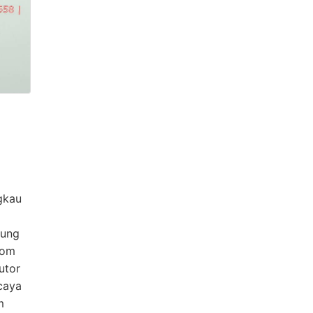
gkau
dung
com
utor
caya
m