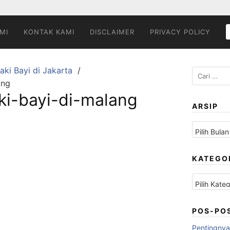
MI
KONTAK KAMI
DISCLAIMER
PRIVACY POLICY
aki Bayi di Jakarta
Cari
ang
untuk:
ki-bayi-di-malang
ARSIP
Arsip
KATEGO
Kategori
POS-PO
Pentingnya