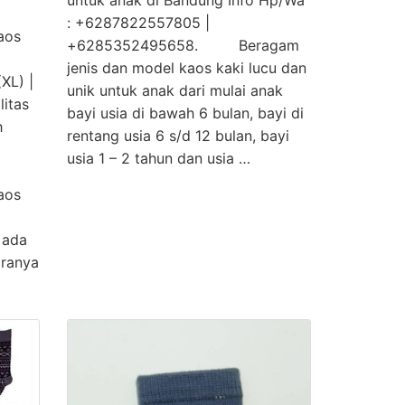
: +6287822557805 |
aos
+6285352495658. Beragam
jenis dan model kaos kaki lucu dan
XL) |
unik untuk anak dari mulai anak
itas
bayi usia di bawah 6 bulan, bayi di
h
rentang usia 6 s/d 12 bulan, bayi
usia 1 – 2 tahun dan usia …
aos
a
 ada
aranya