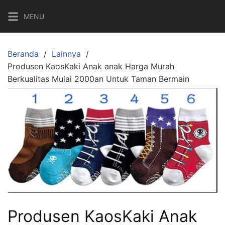
Langsung
MENU
ke
konten
Beranda
Lainnya
Produsen KaosKaki Anak anak Harga Murah
Berkualitas Mulai 2000an Untuk Taman Bermain
Produsen KaosKaki Anak