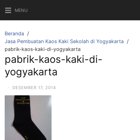
Langsung
MENU
ke
konten
Beranda
Jasa Pembuatan Kaos Kaki Sekolah di Yogyakarta
pabrik-kaos-kaki-di-yogyakarta
pabrik-kaos-kaki-di-
yogyakarta
·
DESEMBER 17, 2014