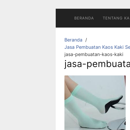
Langsung
ke
konten
BERANDA
TENTANG KA
Beranda
Jasa Pembuatan Kaos Kaki Se
jasa-pembuatan-kaos-kaki
jasa-pembuata