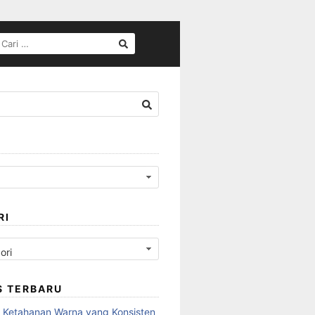
CARI
UNTUK:
RI
S TERBARU
 Ketahanan Warna yang Konsisten