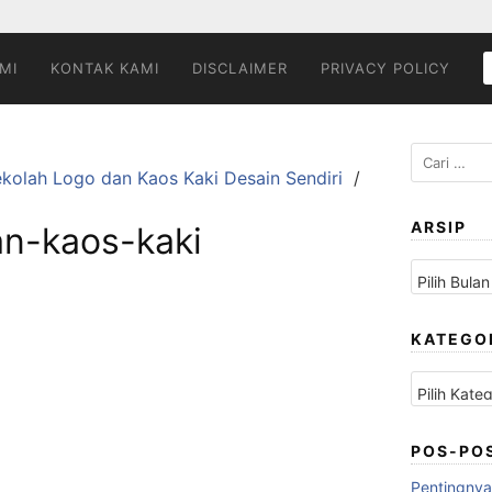
MI
KONTAK KAMI
DISCLAIMER
PRIVACY POLICY
Cari
kolah Logo dan Kaos Kaki Desain Sendiri
untuk:
ARSIP
n-kaos-kaki
Arsip
KATEGO
Kategori
POS-PO
Pentingnya