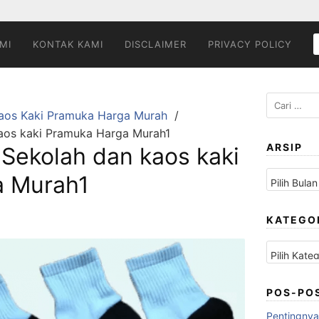
MI
KONTAK KAMI
DISCLAIMER
PRIVACY POLICY
Cari
Kaos Kaki Pramuka Harga Murah
untuk:
kaos kaki Pramuka Harga Murah1
ARSIP
 Sekolah dan kaos kaki
Arsip
a Murah1
KATEGO
Kategori
POS-PO
Pentingnya