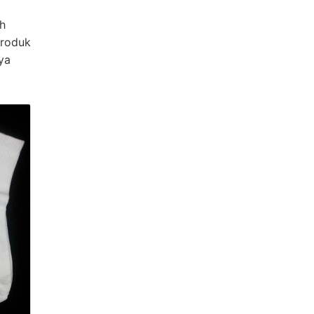
h
Produk
ya