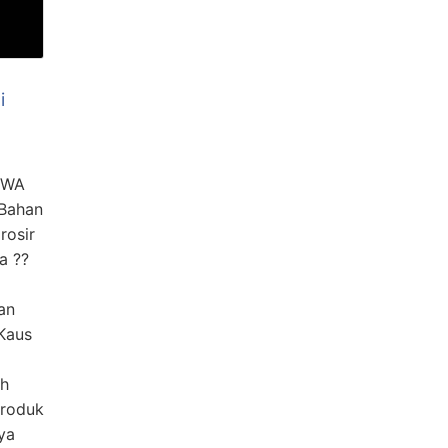
i
/WA
 Bahan
rosir
a ??
an
Kaus
ah
Produk
ya