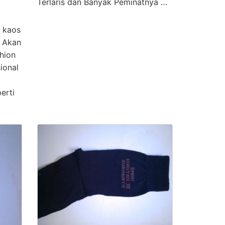
Terlaris dan Banyak Peminatnya …
 kaos
i Akan
hion
ional
erti