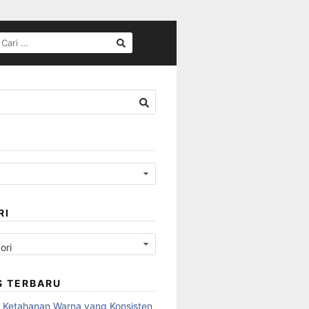
CARI
UNTUK:
RI
S TERBARU
 Ketahanan Warna yang Konsisten