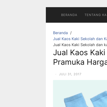
Langsung
ke
konten
BERANDA
TENTANG KA
Beranda
Jual Kaos Kaki Sekolah dan 
Jual Kaos Kaki Sekolah dan 
Jual Kaos Kaki
Pramuka Harg
·
JULI 31, 2017