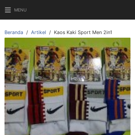
Langsung
MENU
ke
konten
Beranda
Artikel
Kaos Kaki Sport Men 2in1