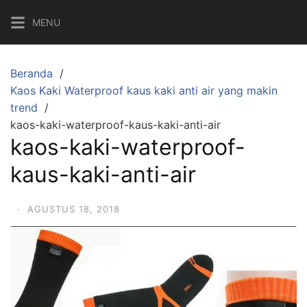
Langsung
MENU
ke
konten
Beranda
Kaos Kaki Waterproof kaus kaki anti air yang makin
trend
kaos-kaki-waterproof-kaus-kaki-anti-air
kaos-kaki-waterproof-
kaus-kaki-anti-air
·
AGUSTUS 18, 2018