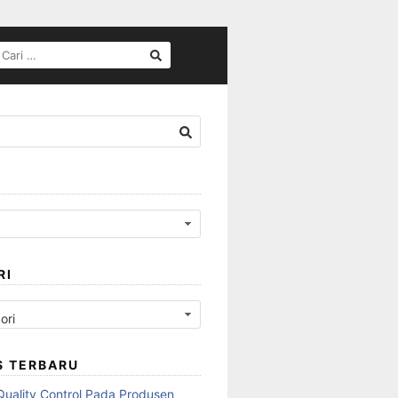
CARI
UNTUK:
RI
S TERBARU
Quality Control Pada Produsen