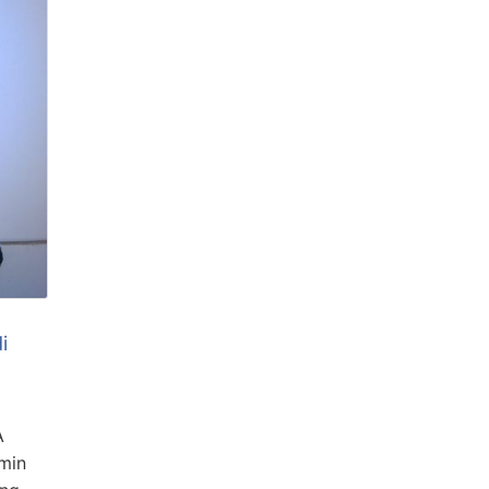
i
A
min