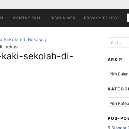
MI
KONTAK KAMI
DISCLAIMER
PRIVACY POLICY
i Sekolah di Bekasi
Cari
i-bekasi
untuk:
kaki-sekolah-di-
ARSIP
Arsip
KATEGO
Kategori
POS-PO
5 Standar 