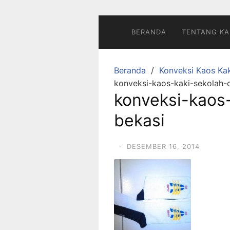
Langsung
ke
konten
BERANDA
TENTANG KA
Beranda
Konveksi Kaos Kak
konveksi-kaos-kaki-sekolah-d
konveksi-kaos-
bekasi
·
DESEMBER 16, 2014