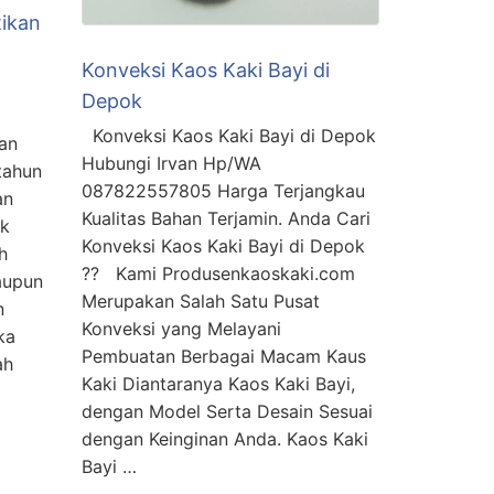
tikan
Konveksi Kaos Kaki Bayi di
Depok
Konveksi Kaos Kaki Bayi di Depok
an
Hubungi Irvan Hp/WA
tahun
087822557805 Harga Terjangkau
an
Kualitas Bahan Terjamin. Anda Cari
uk
Konveksi Kaos Kaki Bayi di Depok
h
?? Kami Produsenkaoskaki.com
aupun
Merupakan Salah Satu Pusat
n
Konveksi yang Melayani
ka
Pembuatan Berbagai Macam Kaus
ah
Kaki Diantaranya Kaos Kaki Bayi,
dengan Model Serta Desain Sesuai
dengan Keinginan Anda. Kaos Kaki
Bayi …