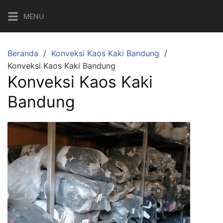
Langsung
MENU
ke
konten
Beranda
Konveksi Kaos Kaki Bandung
Konveksi Kaos Kaki Bandung
Konveksi Kaos Kaki
Bandung