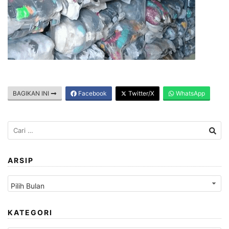
BAGIKAN INI
Facebook
Twitter/X
WhatsApp
Cari
untuk:
ARSIP
Arsip
KATEGORI
Kategori