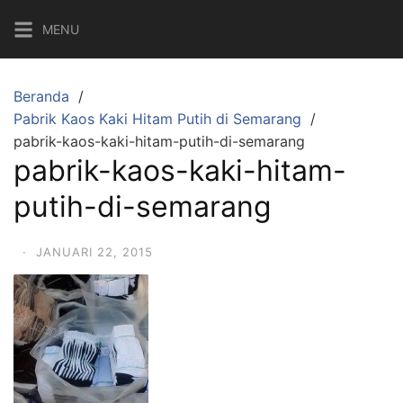
Langsung
MENU
ke
konten
Beranda
Pabrik Kaos Kaki Hitam Putih di Semarang
pabrik-kaos-kaki-hitam-putih-di-semarang
pabrik-kaos-kaki-hitam-
putih-di-semarang
·
JANUARI 22, 2015