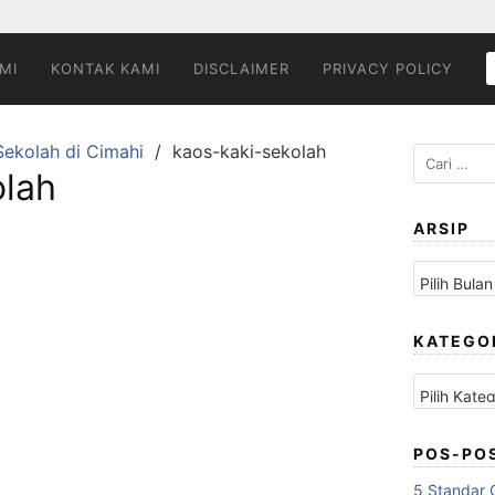
MI
KONTAK KAMI
DISCLAIMER
PRIVACY POLICY
Sekolah di Cimahi
kaos-kaki-sekolah
Cari
olah
untuk:
ARSIP
Arsip
KATEGO
Kategori
POS-PO
5 Standar 