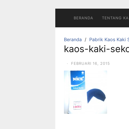
Langsung
ke
konten
BERANDA
TENTANG KA
Beranda
Pabrik Kaos Kaki 
kaos-kaki-sek
·
FEBRUARI 16, 2015