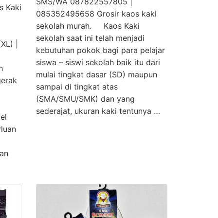
SMS/WA 087822557805 |
s Kaki
085352495658 Grosir kaos kaki
sekolah murah. Kaos Kaki
sekolah saat ini telah menjadi
XL) |
kebutuhan pokok bagi para pelajar
).
siswa – siswi sekolah baik itu dari
h
mulai tingkat dasar (SD) maupun
gerak
sampai di tingkat atas
(SMA/SMU/SMK) dan yang
sederajat, ukuran kaki tentunya …
el
rluan
dan