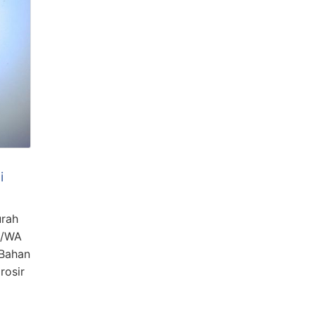
i
urah
S/WA
 Bahan
rosir