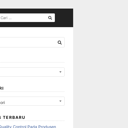
CARI
UNTUK:
RI
S TERBARU
Quality Control Pada Produsen