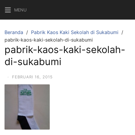
Langsung
MENU
ke
konten
Beranda
Pabrik Kaos Kaki Sekolah di Sukabumi
pabrik-kaos-kaki-sekolah-di-sukabumi
pabrik-kaos-kaki-sekolah-
di-sukabumi
·
FEBRUARI 16, 2015