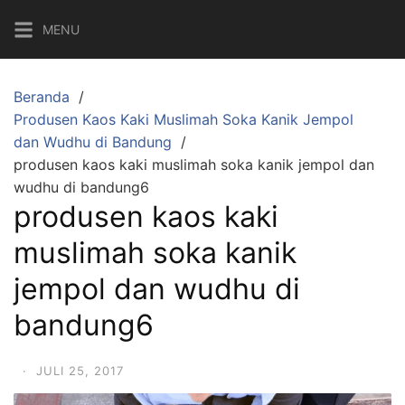
Langsung
MENU
ke
konten
Beranda
Produsen Kaos Kaki Muslimah Soka Kanik Jempol
dan Wudhu di Bandung
produsen kaos kaki muslimah soka kanik jempol dan
wudhu di bandung6
produsen kaos kaki
muslimah soka kanik
jempol dan wudhu di
bandung6
·
JULI 25, 2017