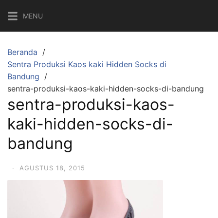
Langsung
MENU
ke
konten
Beranda
Sentra Produksi Kaos kaki Hidden Socks di
Bandung
sentra-produksi-kaos-kaki-hidden-socks-di-bandung
sentra-produksi-kaos-
kaki-hidden-socks-di-
bandung
·
AGUSTUS 18, 2015