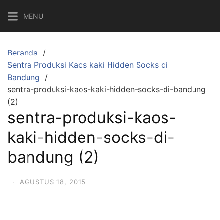
Langsung
MENU
ke
konten
Beranda
Sentra Produksi Kaos kaki Hidden Socks di
Bandung
sentra-produksi-kaos-kaki-hidden-socks-di-bandung
(2)
sentra-produksi-kaos-
kaki-hidden-socks-di-
bandung (2)
·
AGUSTUS 18, 2015