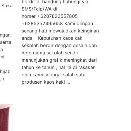
bordir di bandung hubungi via
h Soka
SMS/Telp/WA di
nomer +6287822557805 |
+6285352495658 Kami dengan
senang hati mewujudkan keinginan
ngan
anda. Kebutuhan kaos kaki
 serta
sekolah bordir dengan desain dan
ka
logo nama sekolah sendiri
ni
menunjukan grafik meningkat dari
tahun ke tahun , hal ini di rasakan
hijab
oleh kami sebagai salah satu
eh
produsen kaos kaki …