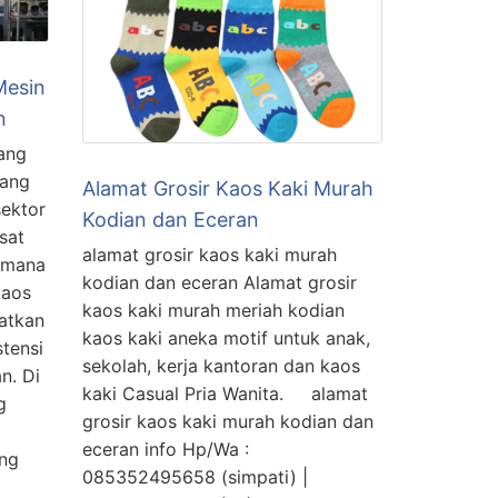
Mesin
n
bang
yang
Alamat Grosir Kaos Kaki Murah
sektor
Kodian dan Eceran
sat
alamat grosir kaos kaki murah
i mana
kodian dan eceran Alamat grosir
kaos
kaos kaki murah meriah kodian
atkan
kaos kaki aneka motif untuk anak,
stensi
sekolah, kerja kantoran dan kaos
n. Di
kaki Casual Pria Wanita. alamat
g
grosir kaos kaki murah kodian dan
eceran info Hp/Wa :
ang
085352495658 (simpati) |