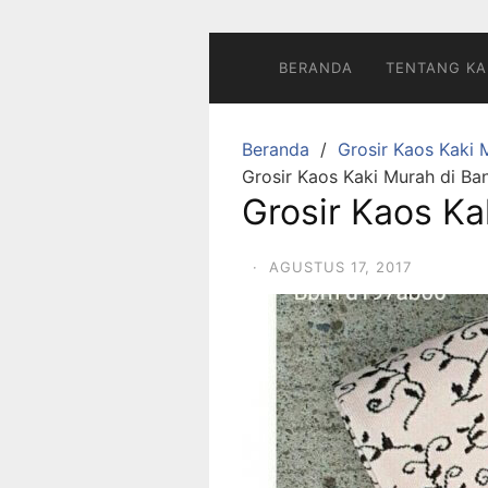
Langsung
ke
konten
BERANDA
TENTANG KA
Beranda
Grosir Kaos Kaki 
Grosir Kaos Kaki Murah di Ba
Grosir Kaos Ka
·
AGUSTUS 17, 2017