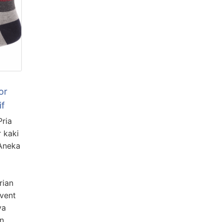
or
if
Pria
 kaki
 Aneka
rian
event
ya
an