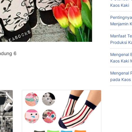
Kaos Kaki
Pentingnya
Menjamin K
Manfaat Te
Produksi K
ndung 6
Mengenal B
Kaos Kaki 
Mengenal P
pada Kaos 