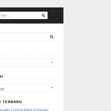
CARI
UNTUK:
RI
S TERBARU
Quality Control Pada Produsen