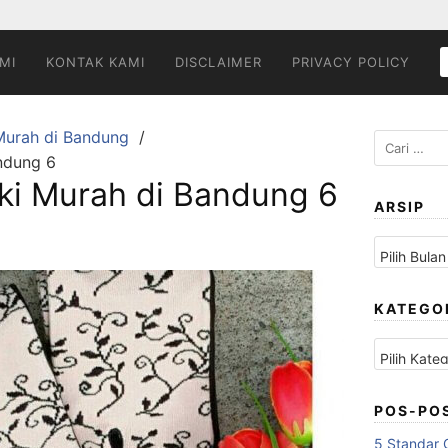
MI
KONTAK KAMI
DISCLAIMER
PRIVACY POLICY
Murah di Bandung
Cari
ndung 6
untuk:
ki Murah di Bandung 6
ARSIP
Arsip
KATEGO
Kategori
POS-PO
5 Standar 