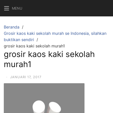
Langsung
MENU
ke
konten
Beranda
Grosir kaos kaki sekolah murah se Indonesia, silahkan
buktikan sendiri
grosir kaos kaki sekolah murah1
grosir kaos kaki sekolah
murah1
·
JANUARI 17, 2017