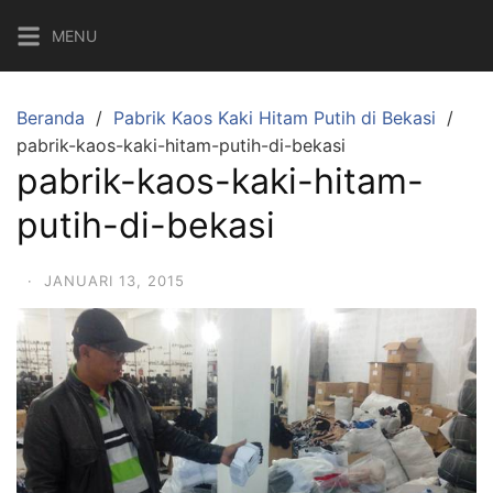
Langsung
MENU
ke
konten
Beranda
Pabrik Kaos Kaki Hitam Putih di Bekasi
pabrik-kaos-kaki-hitam-putih-di-bekasi
pabrik-kaos-kaki-hitam-
putih-di-bekasi
·
JANUARI 13, 2015